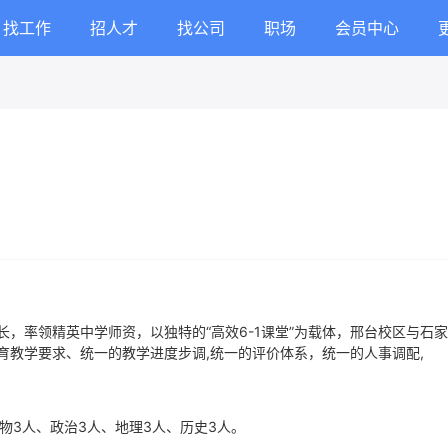
找工作
招人才
找公司
职场
会员中心
，率领精英中学师资，以独特的“高效6-1课堂”为载体，邢台校区与石
育教学要求、统一的教学进度步调,统一的评价体系，统一的人事调配,
物3人、政治3人、地理3人、历史3人。