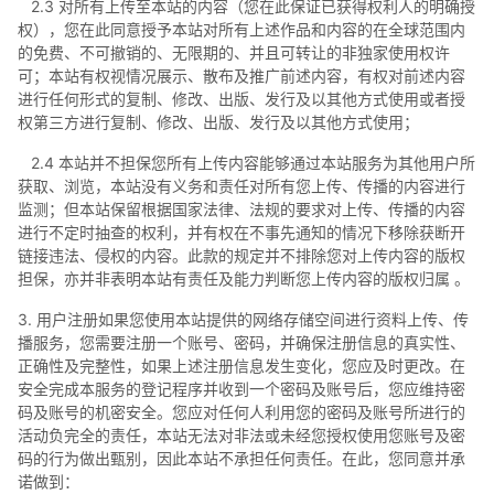
2.3 对所有上传至本站的内容（您在此保证已获得权利人的明确授
权），您在此同意授予本站对所有上述作品和内容的在全球范围内
的免费、不可撤销的、无限期的、并且可转让的非独家使用权许
可；本站有权视情况展示、散布及推广前述内容，有权对前述内容
进行任何形式的复制、修改、出版、发行及以其他方式使用或者授
权第三方进行复制、修改、出版、发行及以其他方式使用；
2.4 本站并不担保您所有上传内容能够通过本站服务为其他用户所
获取、浏览，本站没有义务和责任对所有您上传、传播的内容进行
监测；但本站保留根据国家法律、法规的要求对上传、传播的内容
进行不定时抽查的权利，并有权在不事先通知的情况下移除获断开
链接违法、侵权的内容。此款的规定并不排除您对上传内容的版权
担保，亦并非表明本站有责任及能力判断您上传内容的版权归属 。
3. 用户注册如果您使用本站提供的网络存储空间进行资料上传、传
播服务，您需要注册一个账号、密码，并确保注册信息的真实性、
正确性及完整性，如果上述注册信息发生变化，您应及时更改。在
安全完成本服务的登记程序并收到一个密码及账号后，您应维持密
码及账号的机密安全。您应对任何人利用您的密码及账号所进行的
活动负完全的责任，本站无法对非法或未经您授权使用您账号及密
码的行为做出甄别，因此本站不承担任何责任。在此，您同意并承
诺做到：