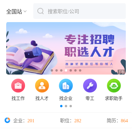
全国站
搜索职位/公司
下拉刷新
找工作
找人才
找企业
零工
求职助手
企业：
201
职位：
282
简历：
864
保定钞票纸业有限公司2026年度招聘
直接面试！国有企业公开选聘工作人员公