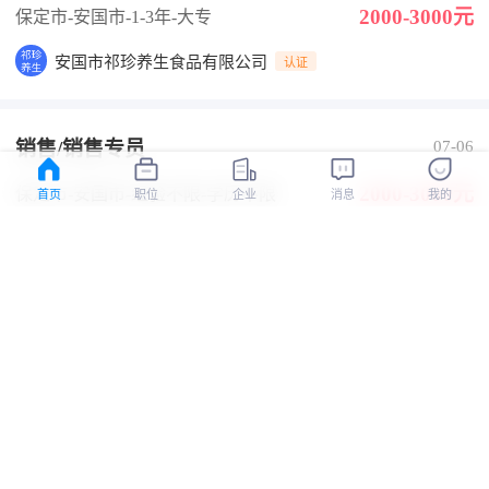
2000-3000元
保定市-安国市
-1-3年
-大专
安国市祁珍养生食品有限公司
认证
销售/销售专员
07-06
2000-3000元
保定市-安国市
-经验不限
-学历不限
首页
职位
企业
消息
我的
河北康汇辰药业有限公司
认证
电商美工
07-06
2000-3000元
保定市-安国市
-3-5年
-本科
河北康汇辰药业有限公司
认证