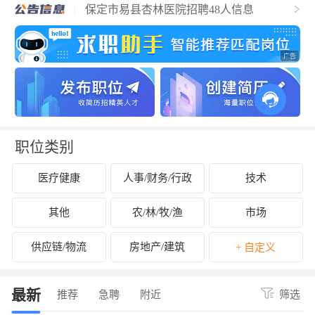
告
保定市易县杏林医院招聘48人信息
保定华医中医医院招聘15人公告
华北理工大学2025年第二次公开选聘工作
人员公告
国有企业公开招聘18名工作人员公告
河北省2025年中央特岗计划招聘教师
保定市青少年宫常态化选拔全学科兼职教
师的公告
国家烟草专卖局、中国烟草总公司招录42
人公告
中船重工双威智能装备有限公司
职位类别
医疗健康
人事/财务/行政
技术
其他
农/林/牧/渔
市场
供应链/物流
房地产/建筑
+ 自定义
最新
推荐
急聘
附近
筛选