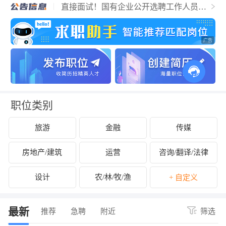
直接面试！国有企业公开选聘工作人员公
告
保定市易县杏林医院招聘48人信息
保定华医中医医院招聘15人公告
华北理工大学2025年第二次公开选聘工作
人员公告
国有企业公开招聘18名工作人员公告
河北省2025年中央特岗计划招聘教师
保定市青少年宫常态化选拔全学科兼职教
师的公告
国家烟草专卖局、中国烟草总公司招录42
人公告
中船重工双威智能装备有限公司
职位类别
旅游
金融
传媒
房地产/建筑
运营
咨询/翻译/法律
设计
农/林/牧/渔
+ 自定义
最新
推荐
急聘
附近
筛选