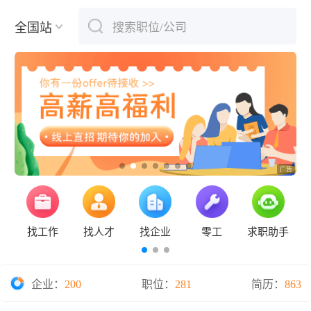
全国站
搜索职位/公司
下拉刷新
找工作
找人才
找企业
零工
求职助手
企业：
200
职位：
281
简历：
863
保定钞票纸业有限公司2026年度招聘